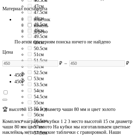
46.5см
47см
Материал постамента
47.5см
48см
пластик
48.5см
камень
49см
дерево
49.5см
По этим критериям поиска ничего не найдено
50см
50.5см
Цена
51см
51.5см
₽
–
₽
52см
52.5см
450
₽
53см
450
₽
53.5см
54см
54.5см
55см
55.5см
🏆 высотой 15 см и диаметр чаши 80 мм и цвет золото
56см
56.5см
Комплект наградные кубки 1 2 3 место высотой 15 см диаметр
чаши 80 мм цвет золото На кубки мы изготавливаем цветные
57см
наклейки, металлические таблички с гравировкой. Наши
57.5см