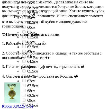
дизайнеры помогут с макетом. Делая заказ на сайте вы
58см
получаете скидку и начисляются бонусные баллы, которыми
58.2см
вы сможете оплатить следующий заказ. Хотите купить кубок
58.5см
для награждения 🏆, позвоните. И наш специалист поможет
59см
вам выбрать подарочный кубок с индивидуальной
59.5см
гравировкой.
60см
61см
🤝
Почему стоит работать с нами
:
61.5см
62см
1. Работаем с 2008 года 👍
62.5см
63см
2. Собственное производство и склады, а так же работаем с
64см
поставщиками по России 👬
64.5см
65см
3. Печать, гравировка, уф-печать, термопечать 💻
65.5см
66см
4. Оптом и в розницу, доставка по России. 🚂
67см
67.5см
68см
68.5см
69см
69.5см
Кубок AN226 C(3)