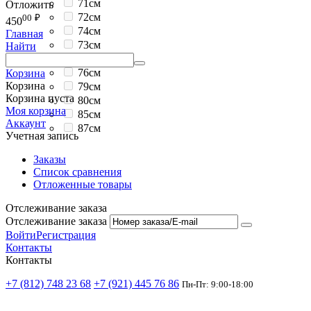
71см
Отложить
72см
00
₽
450
74см
Главная
73см
Найти
75.5см
76см
Корзина
Корзина
79см
Корзина пуста
80см
Моя корзина
85см
Аккаунт
87см
Учетная запись
Заказы
Список сравнения
Отложенные товары
Отслеживание заказа
Отслеживание заказа
Войти
Регистрация
Контакты
Контакты
+7 (812) 748 23 68
+7 (921) 445 76 86
Пн-Пт: 9:00-18:00