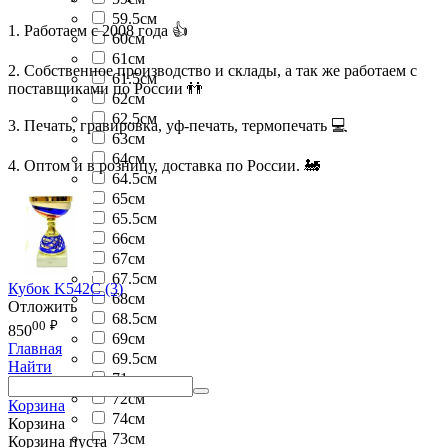
59.5см
1. Работаем с 2008 года 👍
60см
61см
2. Собственное производство и склады, а так же работаем с
61.5см
поставщиками по России 👬
62см
62.5см
3. Печать, гравировка, уф-печать, термопечать 💻
63см
64см
4. Оптом и в розницу, доставка по России. 🚂
64.5см
65см
65.5см
66см
67см
67.5см
Кубок K542C (3)
68см
Отложить
68.5см
00
₽
850
69см
Главная
69.5см
Найти
71см
72см
Корзина
74см
Корзина
73см
Корзина пуста