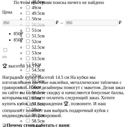
48.5см
По этим критериям поиска ничего не найдено
49см
Цена
49.5см
50см
₽
–
₽
50.5см
51см
850
₽
51.5см
850
₽
52см
52.5см
53см
53.5см
54см
🏆 высотой 14.5 см
54.5см
55см
Наградные кубки высотой 14.5 см На кубки мы
55.5см
изготавливаем цветные наклейки, металлические таблички с
56см
гравировкой. Наши дизайнеры помогут с макетом. Делая заказ
на сайте вы получаете скидку и начисляются бонусные баллы,
56.5см
которыми вы сможете оплатить следующий заказ. Хотите
57см
купить кубок для награждения 🏆, позвоните. И наш
57.5см
58см
специалист поможет вам выбрать подарочный кубок с
58.2см
индивидуальной гравировкой.
58.5см
🤝
Почему стоит работать с нами
:
59см