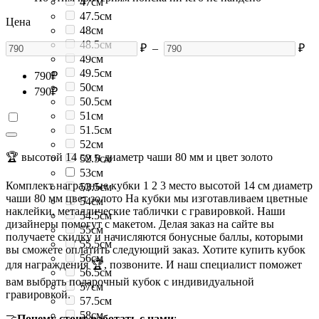
47см
47.5см
Цена
48см
48.5см
₽
–
₽
49см
49.5см
790
₽
50см
790
₽
50.5см
51см
51.5см
52см
🏆 высотой 14 см и диаметр чаши 80 мм и цвет золото
52.5см
53см
Комплект наградные кубки 1 2 3 место высотой 14 см диаметр
53.5см
чаши 80 мм цвет золото На кубки мы изготавливаем цветные
54см
наклейки, металлические таблички с гравировкой. Наши
54.5см
дизайнеры помогут с макетом. Делая заказ на сайте вы
55см
получаете скидку и начисляются бонусные баллы, которыми
55.5см
вы сможете оплатить следующий заказ. Хотите купить кубок
56см
для награждения 🏆, позвоните. И наш специалист поможет
56.5см
вам выбрать подарочный кубок с индивидуальной
57см
гравировкой.
57.5см
58см
🤝
Почему стоит работать с нами
: