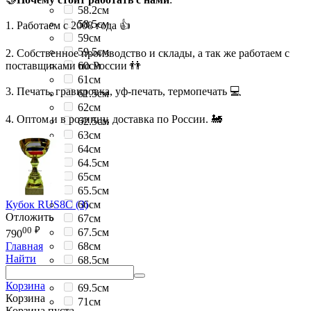
58.2см
58.5см
1. Работаем с 2008 года 👍
59см
59.5см
2. Собственное производство и склады, а так же работаем с
поставщиками по России 👬
60см
61см
3. Печать, гравировка, уф-печать, термопечать 💻
61.5см
62см
4. Оптом и в розницу, доставка по России. 🚂
62.5см
63см
64см
64.5см
65см
65.5см
Кубок RUS8C (3)
66см
Отложить
67см
00
₽
67.5см
790
68см
Главная
Найти
68.5см
69см
Корзина
69.5см
Корзина
71см
Корзина пуста