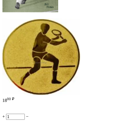
00
₽
18
+
−