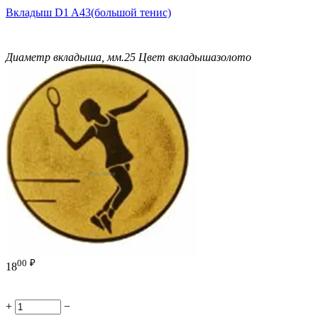
Вкладыш D1 A43(большой тенис)
Диаметр вкладыша, мм.
25
Цвет вкладыша
золото
00
₽
18
+
−