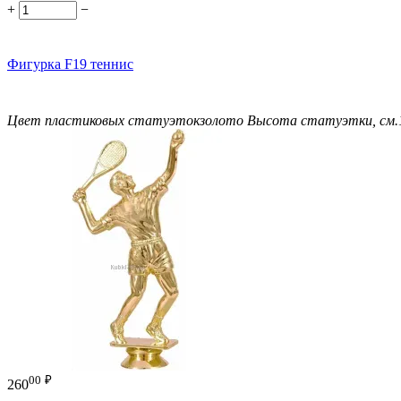
+
−
Фигурка F19 теннис
Цвет пластиковых статуэток
золото
Высота статуэтки, см.
00
₽
260