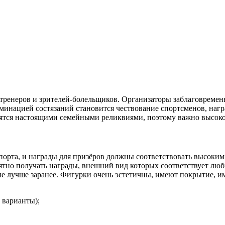
 тренеров и зрителей-болельщиков. Организаторы заблаговреме
ьминацией состязаний становится чествование спортсменов, на
овятся настоящими семейными реликвиями, поэтому важно высокое
орта, и награды для призёров должны соответствовать высоким
ятно получать награды, внешний вид которых соответствует лю
ые лучше заранее. Фигурки очень эстетичны, имеют покрытие, 
 варианты);