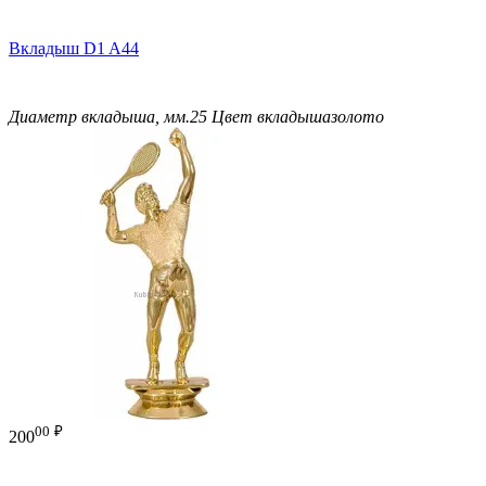
Вкладыш D1 A44
Диаметр вкладыша, мм.
25
Цвет вкладыша
золото
00
₽
200