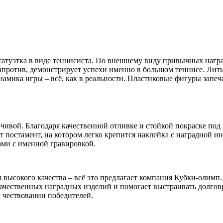
 статуэтка в виде теннисиста. По внешнему виду привычных наг
напротив, демонстрирует успехи именно в большом теннисе. Ли
намика игры – всё, как в реальности. Пластиковые фигуры запеч
ивой. Благодаря качественной отливке и стойкой покраске под 
постамент, на котором легко крепится наклейка с наградной ин
ами с именной гравировкой.
 высокого качества – всё это предлагает компания Кубки-олимп
чественных наградных изделий и помогает выстраивать долговр
 чествовании победителей.