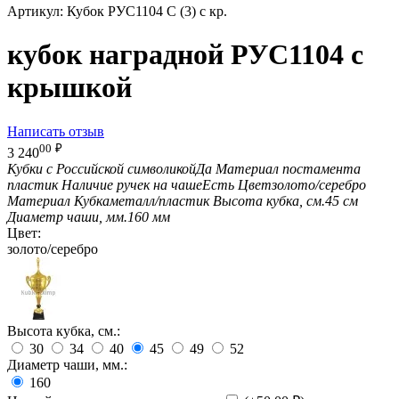
Артикул:
Кубок РУС1104 C (3) с кр.
кубок наградной РУС1104 с
крышкой
Написать отзыв
00
₽
3 240
Кубки с Российской символикой
Да
Материал постамента
пластик
Наличие ручек на чаше
Есть
Цвет
золото/серебро
Материал Кубка
металл/пластик
Высота кубка, см.
45 см
Диаметр чаши, мм.
160 мм
Цвет:
золото/серебро
Высота кубка, см.:
30
34
40
45
49
52
Диаметр чаши, мм.:
160