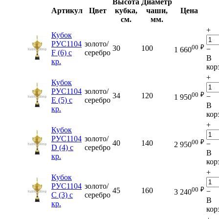
Высота
Диаметр
Артикул
Цвет
кубка,
чаши,
Цена
см.
мм.
+
Кубок
РУС1104
золото/
00
₽
30
100
−
1 660
F (6) с
серебро
В
кр.
кор
+
Кубок
РУС1104
золото/
00
₽
34
120
−
1 950
E (5) с
серебро
В
кр.
кор
+
Кубок
РУС1104
золото/
00
₽
40
140
−
2 950
D (4) с
серебро
В
кр.
кор
+
Кубок
РУС1104
золото/
00
₽
45
160
−
3 240
C (3) с
серебро
В
кр.
кор