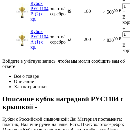
+
Кубок
РУС1104
золото/
00
₽
49
180
−
4 500
B (2) с
серебро
В
кр.
кор
+
Кубок
РУС1104
золото/
00
₽
52
200
−
4 830
A (1) с
серебро
В
кр.
кор
Войдите в учётную запись, чтобы мы могли сообщить вам об
ответе
Все о товаре
Описание
Характеристики
Описание
кубок наградной РУС1104 с
крышкой
-
Кубки с Российской символикой: Да; Материал постамента:
пластик; Наличие ручек на чаше: Есть; Цвет: золото/серебро;
Материал Кубка: металл/пластик; Высота кубка, см: 45см;