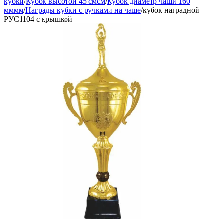
кубки
/
Кубок высотой 45 смсм
/
Кубок диаметр чаши 160
мммм
/
Награды кубки с ручками на чаше
/
кубок наградной
РУС1104 с крышкой