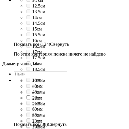
9.7см
12.5см
13.5см
14см
14.5см
15см
15.5см
16см
Показать все (124)
Свернуть
16.5см
17см
По этим критериям поиска ничего не найдено
17.5см
18см
Диаметр чаши, мм
18.5см
19см
30мм
19.5см
40мм
20см
45мм
20.5см
50мм
21см
55мм
21.5см
60мм
22см
65мм
22.5см
75мм
23см
Показать все (38)
Свернуть
70мм
23.5см