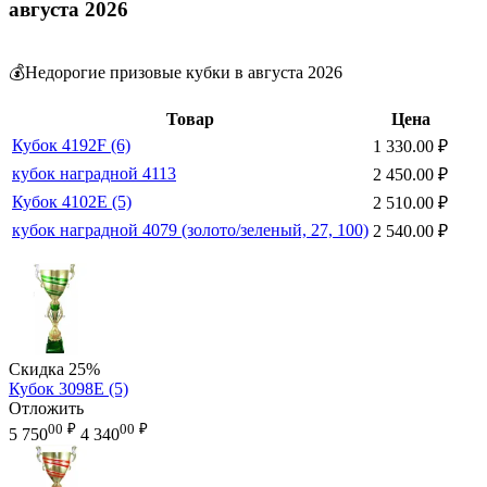
августа 2026
💰Недорогие призовые кубки в августа 2026
Товар
Цена
Кубок 4192F (6)
1 330.00
₽
кубок наградной 4113
2 450.00
₽
Кубок 4102E (5)
2 510.00
₽
кубок наградной 4079 (золото/зеленый, 27, 100)
2 540.00
₽
Скидка
25%
Кубок 3098E (5)
Отложить
00
₽
00
₽
5 750
4 340