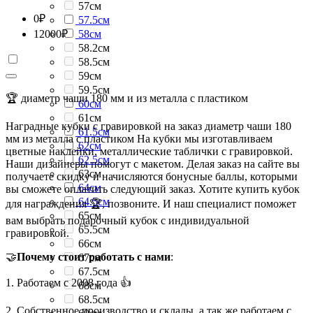
57см
0
₽
57.5см
12000
₽
58см
58.2см
58.5см
59см
59.5см
🏆 диаметр чаши 180 мм и из металла с пластиком
60см
61см
Наградные кубки с гравировкой на заказ диаметр чаши 180
61.5см
мм из металла с пластиком На кубки мы изготавливаем
62см
цветные наклейки, металлические таблички с гравировкой.
62.5см
Наши дизайнеры помогут с макетом. Делая заказ на сайте вы
63см
получаете скидку и начисляются бонусные баллы, которыми
64см
вы сможете оплатить следующий заказ. Хотите купить кубок
64.5см
для награждения 🏆, позвоните. И наш специалист поможет
65см
вам выбрать подарочный кубок с индивидуальной
65.5см
гравировкой.
66см
🤝
Почему стоит работать с нами
:
67см
67.5см
1. Работаем с 2008 года 👍
68см
68.5см
2. Собственное производство и склады, а так же работаем с