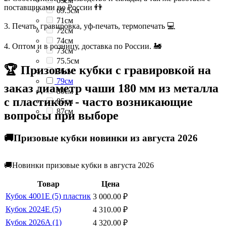
69см
поставщиками по России 👬
69.5см
71см
3. Печать, гравировка, уф-печать, термопечать 💻
72см
74см
4. Оптом и в розницу, доставка по России. 🚂
73см
75.5см
🏆 Призовые кубки с гравировкой на
76см
79см
заказ диаметр чаши 180 мм из металла
80см
с пластиком - часто возникающие
85см
87см
вопросы при выборе
🚚Призовые кубки новинки из августа 2026
🚚Новинки призовые кубки в августа 2026
Товар
Цена
Кубок 4001E (5) пластик
3 000.00
₽
Кубок 2024E (5)
4 310.00
₽
Кубок 2026A (1)
4 320.00
₽